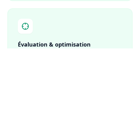
Évaluation & optimisation
Diagnostic, calibration, monitoring et
performance mesurable basés sur vos données
réelles.
66 %
40–99 %
Réduction des coûts
Efficacité désinfection
énergétiques
prouvée